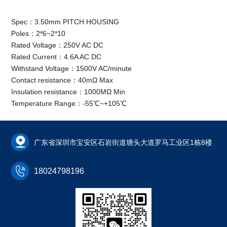
Spec：3.50mm PITCH HOUSING
Poles：2*6~2*10
Rated Voltage：250V AC DC
Rated Current：4.6A AC DC
Withstand Voltage：1500V AC/minute
Contact resistance：40mΩ Max
Insulation resistance：1000MΩ Min
Temperature Range：-55℃~+105℃
广东省深圳市宝安区石岩街道塘头大道罗马工业区1栋8楼
18024798196