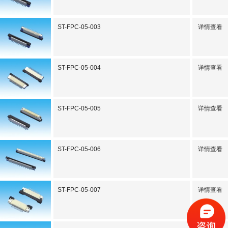
ST-FPC-05-003
详情查看
ST-FPC-05-004
详情查看
ST-FPC-05-005
详情查看
ST-FPC-05-006
详情查看
ST-FPC-05-007
详情查看