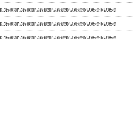
测试数据测试数据测试数据测试数据测试数据测试数据测试数据
测试数据测试数据测试数据测试数据测试数据测试数据测试数据
测试数据测试数据测试数据测试数据测试数据测试数据测试数据