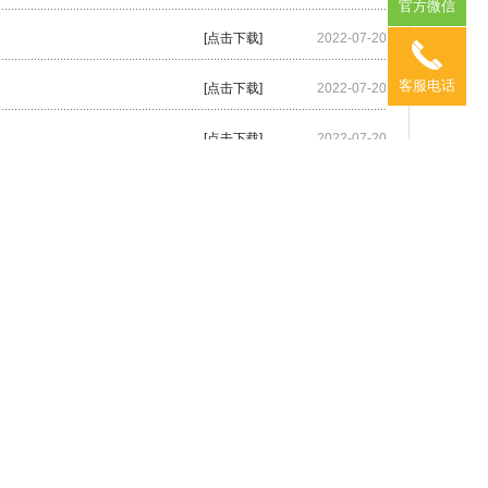
官方微信
[点击下载]
2022-07-20
客服电话
[点击下载]
2022-07-20
[点击下载]
2022-07-20