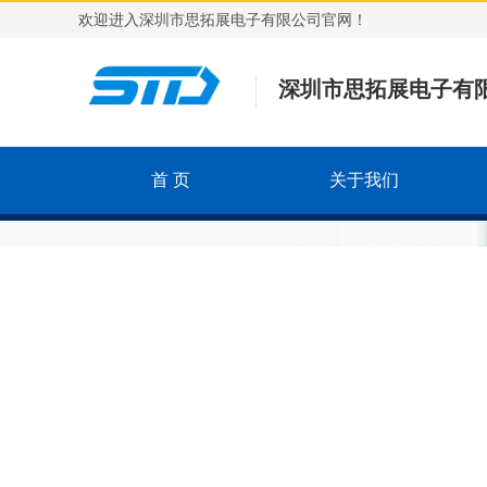
欢迎进入深圳市思拓展电子有限公司官网！
深圳市思拓展电子有
首 页
关于我们