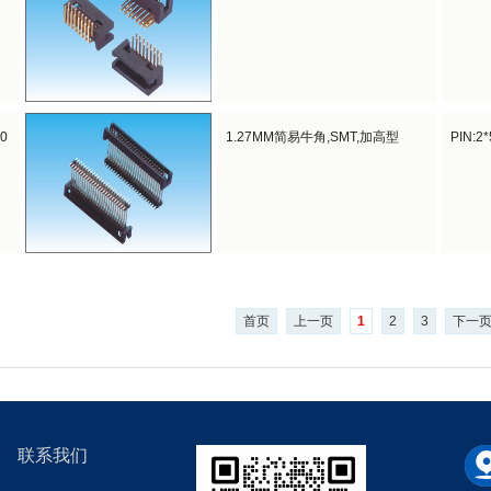
10
1.27MM简易牛角,SMT,加高型
PIN:2
首页
上一页
1
2
3
下一
联系我们