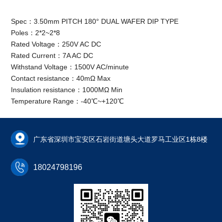
Spec：3.50mm PITCH 180° DUAL WAFER DIP TYPE
Poles：2*2~2*8
Rated Voltage：250V AC DC
Rated Current：7A AC DC
Withstand Voltage：1500V AC/minute
Contact resistance：40mΩ Max
Insulation resistance：1000MΩ Min
Temperature Range：-40℃~+120℃
广东省深圳市宝安区石岩街道塘头大道罗马工业区1栋8楼
18024798196